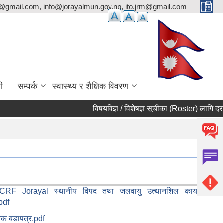
p@gmail.com, info@jorayalmun.gov.np, ito.jrm@gmail.com
ी
सम्पर्क
स्वास्थ्य र शैक्षिक विवरण
विषयविज्ञ / विशेषज्ञ सूचीका (Roster) लागि दरखास्त
CRF Jorayal स्थानीय विपद तथा जलवायु उत्थानशिल कायढाँचा
pdf
िक बडापत्र.pdf