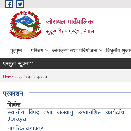
Skip to main content
जोरायल गाउँपालिका
सुदूरपश्चिम प्रदेश, नेपाल
गृहपृष्ठ
परिचय
कार्यक्रम तथा परियोजना
विधुतीय शुसा
प्रमुख सूचना::
You are here
Home
»
प्रतिवेदन
» प्रकाशन
प्रकाशन
शिर्षक
स्थानीय विपद तथा जलवायु उत्थानशिल कार्यढाँ
Jorayal
नागरिक वडापत्र