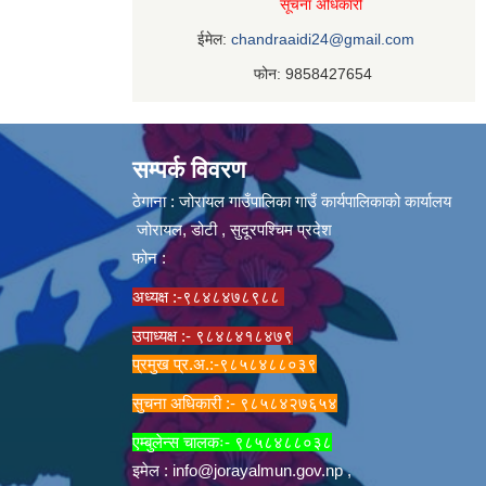
सूचना अधिकारी
ईमेल:
chandraaidi24@gmail.com
फोन: 9858427654
सम्पर्क विवरण
ठेगाना : जोरायल गाउँपालिका गाउँ कार्यपालिकाको कार्यालय
जोरायल, डोटी , सुदूरपश्चिम प्रदेश
फोन :
अध्यक्ष :-९८४८४७८९८८
उपाध्यक्ष :- ९८४८४१८४७९
प्रमुख प्र.अ.:-९८५८४८८०३९
सुचना अधिकारी :- ९८५८४२७६५४
एम्बुलेन्स चालकः- ९८५८४८८०३८
इमेल :
info@jorayalmun.gov.np
,