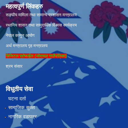
महत्वपुर्ण लिंकहरु
सङ्घीय मामिला तथा सामान्य प्रशासन मन्त्रालय
स्थानिय शासन तथा सामुदायिक विकास कार्यक्रम
नेपाल कानुन आयोग
अर्थ मन्त्रालय
गृह मन्त्रालय
डिजिटल प्रोफाईल (जोरायल गाउँपालिका)
श्रम संसार
विधुतीय सेवा
घटना दर्ता
सामाजिक सुरक्षा
नागरिक वडापत्र