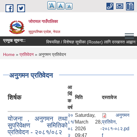
Skip to main content
जोरायल गाउँपालिका
सुदूरपश्चिम प्रदेश, नेपाल
प्रमुख सूचना::
विषयविज्ञ / विशेषज्ञ सूचीका (Roster) लागि दरखास्त आह्वान सम्ब
You are here
Home
»
प्रतिवेदन
» अनुगमन प्रतिवेदन
अनुगमन प्रतिवेदन
आ
र्थि
शिर्षक
मिति
दस्तावेज
क
वर्ष
२०
Saturday,
अनुगमन
योजना , अनुगमन तथा
८१/
March 28,
प्रतिवेन,
सुपरिवेक्षण समितिको
०८
2026 -
२०८१-०८२.pd
प्रतिवेदन - २०८१/०८२
२
09:47
f