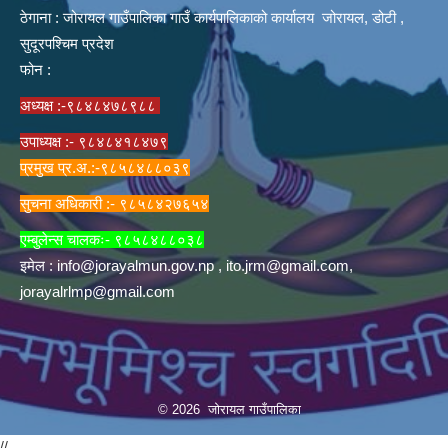
ठेगाना : जोरायल गाउँपालिका गाउँ कार्यपालिकाको कार्यालय जोरायल, डोटी ,
सुदूरपश्चिम प्रदेश
फोन :
अध्यक्ष :-९८४८४७८९८८
उपाध्यक्ष :- ९८४८४१८४७९
प्रमुख प्र.अ.:-९८५८४८८०३९
सुचना अधिकारी :- ९८५८४२७६५४
एम्बुलेन्स चालकः- ९८५८४८८०३८
इमेल :
info@jorayalmun.gov.np
,
ito.jrm@gmail.com
,
jorayalrlmp@gmail.com
© 2026 जोरायल गाउँपालिका
//