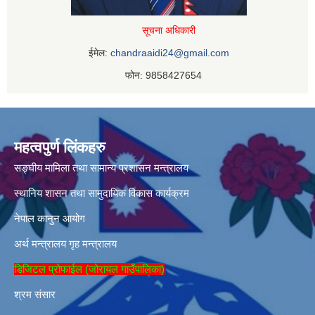
सूचना अधिकारी
ईमेल:
chandraaidi24@gmail.com
फोन: 9858427654
महत्वपुर्ण लिंकहरु
सङ्घीय मामिला तथा सामान्य प्रशासन मन्त्रालय
स्थानिय शासन तथा सामुदायिक विकास कार्यक्रम
नेपाल कानुन आयोग
अर्थ मन्त्रालय
गृह मन्त्रालय
डिजिटल प्रोफाईल (जोरायल गाउँपालिका)
श्रम संसार