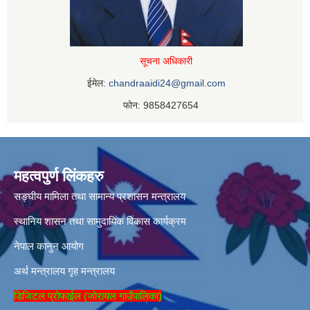
सूचना अधिकारी
ईमेल:
chandraaidi24@gmail.com
फोन: 9858427654
महत्वपुर्ण लिंकहरु
सङ्घीय मामिला तथा सामान्य प्रशासन मन्त्रालय
स्थानिय शासन तथा सामुदायिक विकास कार्यक्रम
नेपाल कानुन आयोग
अर्थ मन्त्रालय
गृह मन्त्रालय
डिजिटल प्रोफाईल (जोरायल गाउँपालिका)