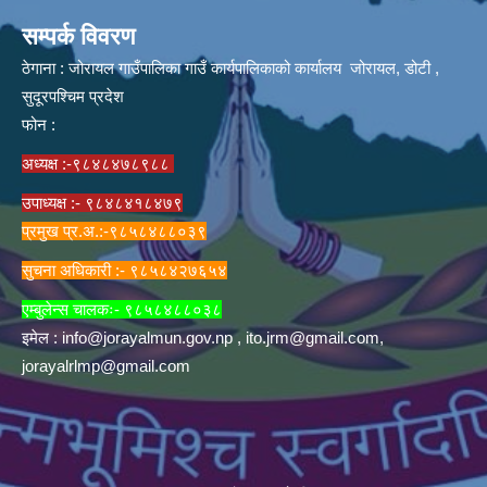
सम्पर्क विवरण
ठेगाना : जोरायल गाउँपालिका गाउँ कार्यपालिकाको कार्यालय जोरायल, डोटी ,
सुदूरपश्चिम प्रदेश
फोन :
अध्यक्ष :-९८४८४७८९८८
उपाध्यक्ष :- ९८४८४१८४७९
प्रमुख प्र.अ.:-९८५८४८८०३९
सुचना अधिकारी :- ९८५८४२७६५४
एम्बुलेन्स चालकः- ९८५८४८८०३८
इमेल :
info@jorayalmun.gov.np
,
ito.jrm@gmail.com
,
jorayalrlmp@gmail.com