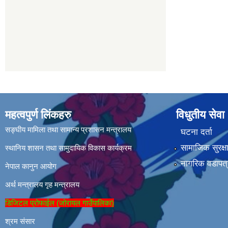
महत्वपुर्ण लिंकहरु
विधुतीय सेवा
सङ्घीय मामिला तथा सामान्य प्रशासन मन्त्रालय
घटना दर्ता
सामाजिक सुरक्ष
स्थानिय शासन तथा सामुदायिक विकास कार्यक्रम
नागरिक वडापत्
नेपाल कानुन आयोग
अर्थ मन्त्रालय
गृह मन्त्रालय
डिजिटल प्रोफाईल (जोरायल गाउँपालिका)
श्रम संसार