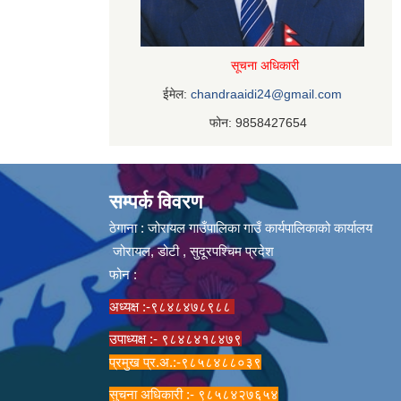
सूचना अधिकारी
ईमेल:
chandraaidi24@gmail.com
फोन: 9858427654
सम्पर्क विवरण
ठेगाना : जोरायल गाउँपालिका गाउँ कार्यपालिकाको कार्यालय
जोरायल, डोटी , सुदूरपश्चिम प्रदेश
फोन :
अध्यक्ष :-९८४८४७८९८८
उपाध्यक्ष :- ९८४८४१८४७९
प्रमुख प्र.अ.:-९८५८४८८०३९
सुचना अधिकारी :- ९८५८४२७६५४