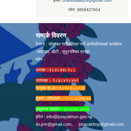
ईमेल:
chandraaidi24@gmail.com
फोन: 9858427654
सम्पर्क विवरण
ठेगाना : जोरायल गाउँपालिका गाउँ कार्यपालिकाको कार्यालय
जोरायल, डोटी , सुदूरपश्चिम प्रदेश
फोन :
अध्यक्ष :-९८४८४७८९८८
उपाध्यक्ष :- ९८४८४१८४७९
प्रमुख प्र.अ.:-९८५८४८८०३९
सुचना अधिकारी :- ९८५८४२७६५४
एम्बुलेन्स चालकः- ९८५८४८८०३८
इमेल :
info@jorayalmun.gov.np
,
ito.jrm@gmail.com
,
jorayalrlmp@gmail.com