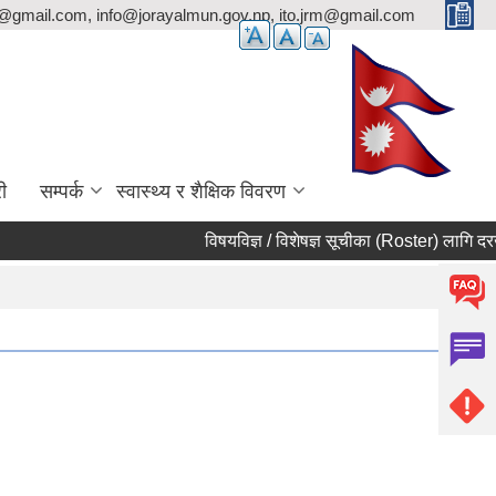
p@gmail.com, info@jorayalmun.gov.np, ito.jrm@gmail.com
ी
सम्पर्क
स्वास्थ्य र शैक्षिक विवरण
विषयविज्ञ / विशेषज्ञ सूचीका (Roster) लागि दरखास्त