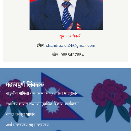
सूचना अधिकारी
ईमेल:
chandraaidi24@gmail.com
फोन: 9858427654
महत्वपुर्ण लिंकहरु
सङ्घीय मामिला तथा सामान्य प्रशासन मन्त्रालय
स्थानिय शासन तथा सामुदायिक विकास कार्यक्रम
नेपाल कानुन आयोग
अर्थ मन्त्रालय
गृह मन्त्रालय