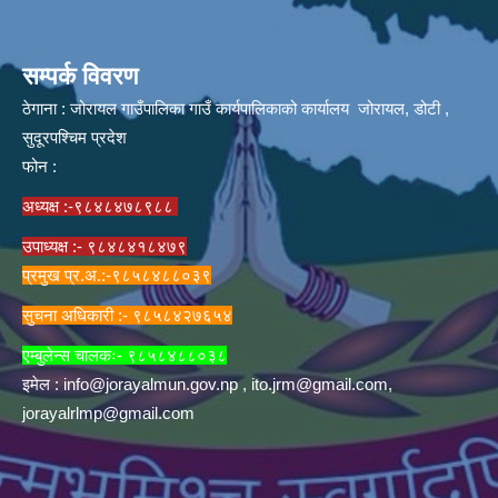
सम्पर्क विवरण
ठेगाना : जोरायल गाउँपालिका गाउँ कार्यपालिकाको कार्यालय जोरायल, डोटी ,
सुदूरपश्चिम प्रदेश
फोन :
अध्यक्ष :-९८४८४७८९८८
उपाध्यक्ष :- ९८४८४१८४७९
प्रमुख प्र.अ.:-९८५८४८८०३९
सुचना अधिकारी :- ९८५८४२७६५४
एम्बुलेन्स चालकः- ९८५८४८८०३८
इमेल :
info@jorayalmun.gov.np
,
ito.jrm@gmail.com
,
jorayalrlmp@gmail.com